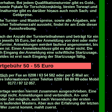
 erhalten. Bei jedem Qualifikationsturnier gibt es Gold-,
 sowie Pokale für Torschützenkönig, besten Torwart und
inalturnier gibt es darüber hinaus auch noch Sach- und
Geldpreise.
he Turnier- und Masterspreise, sowie alle Angaben, wie
cher Teilnehmerzahl aussieht, findet ihr am Ende dieser
Ausschreibung.
nach der Anzahl der Turnierteilnahmen und beträgt für ein
re jeweils 55 Euro, bei der Anmeldung von drei oder mehr
o Turnier. Anmeldungen werden laufend angenommen, bis
ben ist. Einen Anmeldeschluss gibt es daher nicht. Die
ch Eingang der Anmeldung eine schriftliche Startzusage.
ldes ist erst nach Eingang der Startzusage fällig.
rtgebühr 50 - 55 Euro
tlich
per Fax an 0208 / 63 54 582 oder per E-Mail an:
ere Informationen unter Telefon 0208 / 66 80 89 oder Mobil
0177 / 97 12 057.
niertage werden hiermit zusammen ausgeschrieben. Eine
olgt nicht. Anmeldungen sind verbindlich. An- und
der Zeit möglich, auch nach Versendung der ersten
 laufenden Masters. Aber aus der Erfahrung der letzten
 Wer zuerst kommt, mahlt zuerst.