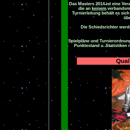
Das Masters 2014 ist eine Ver
die an
keinem
verbandsmäß
Turnierleitung behält es sic
üb
Die Schiedsrichter wer
Spielpläne und Turnierordnung
Punktestand u. Statistiken 
Qual