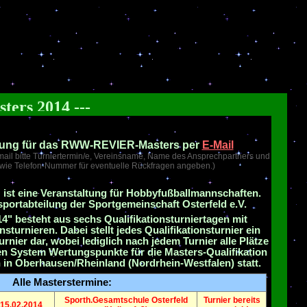
CCC
Masters 2014 ---
dung für das RWW-REVIER-Masters per
E-Mail
ail bitte Turniertermin/e, Vereinsname, Name des Ansprechpartners und
owie Telefon-Nummer für eventuelle Rückfragen angeben.)
ist eine Veranstaltung für Hobbyfußballmannschaften.
nsportabteilung der Sportgemeinschaft Osterfeld e.V.
" besteht aus sechs Qualifikationsturniertagen mit
sturnieren. Dabei stellt jedes Qualifikationsturnier ein
nier dar, wobei lediglich nach jedem Turnier alle Plätze
en System Wertungspunkte für die Masters-Qualifikation
n in Oberhausen/Rheinland (Nordrhein-Westfalen) statt.
Alle Masterstermine:
Sporth.Gesamtschule Osterfeld
Turnier bereits
15.02.2014