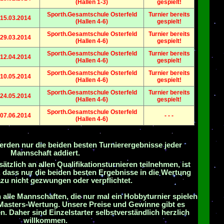
(Hallen 1-3)
gespielt!
Sporth.Gesamtschule Osterfeld
Turnier bereits
15.03.2014
(Hallen 4-6)
gespielt!
Sporth.Gesamtschule Osterfeld
Turnier bereits
29.03.2014
(Hallen 4-6)
gespielt!
Sporth.Gesamtschule Osterfeld
Turnier bereits
12.04.2014
(Hallen 4-6)
gespielt!
Sporth.Gesamtschule Osterfeld
Turnier bereits
10.05.2014
(Hallen 4-6)
gespielt!
Sporth.Gesamtschule Osterfeld
Turnier bereits
24.05.2014
(Hallen 4-6)
gespielt!
Sporth.Gesamtschule Osterfeld
07.06.2014
- - -
(Hallen 4-6)
rden nur die beiden besten Turnierergebnisse jeder
Mannschaft addiert.
tzlich an allen Qualifikationsturnieren teilnehmen, ist
 dass nur die beiden besten Ergebnisse in die Wertung
u nicht gezwungen oder verpflichtet.
 alle Mannschaften, die nur mal ein Hobbyturnier spielen
 Masters-Wertung. Unsere Preise und Gewinne gibt es
en. Daher sind Einzelstarter selbstverständlich herzlich
willkommen.