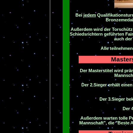
Bei
jedem
Qualifikationsturn
Bronzemedail
Außerdem wird der Torschütze
Schiedsrichtern geführten Fai
auch der 
Alle teilnehme
Masters
Der Masterstitel wird prä
Mannscha
Der 2.Sieger erhält eine
Der 3.Sieger be
Der 4
Außerdem warten tolle Pre
Mannschaft", die "Beste 