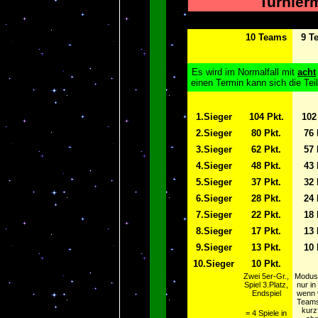
Turnier
10 Teams
9 T
Es wird im Normalfall mit
acht
einen Termin kann sich die Tei
1.Sieger
104 Pkt.
102
2.Sieger
80 Pkt.
76 
3.Sieger
62 Pkt.
57 
4.Sieger
48 Pkt.
43 
5.Sieger
37 Pkt.
32 
6.Sieger
28 Pkt.
24 
7.Sieger
22 Pkt.
18 
8.Sieger
17 Pkt.
13 
9.Sieger
13 Pkt.
10 
10.Sieger
10 Pkt.
Zwei 5er-Gr.,
Modus
Spiel 3.Platz,
nur in
Endspiel
wenn 
Teams
kurzf
= 4 Spiele in