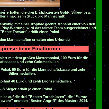
ier erhalten die drei Erstplazierten Gold-, Silber- bzw.
len (max. zehn Stück pro Mannschaft).
nkönig mit einer Trophäe geehrt. Anhand einer von den
r-Play-Wertung, wird das fairste Team ausgezeichnet und
"Beste Torwart" erhält einen Pokal.
nden Mannschaften erhalten eine Urkunde.
preise beim Finalturnier:
miert mit dem großen Masterspokal, 100 Euro für die
ftskasse und zehn Goldmedaillen.
n Pokal, 60 Euro für die Mannschaftskasse und zehn
Silbermedaillen.
kommt 40 Euro und zehn Bronzemedaillen.
.-8.Sieger erhält je einen Pokal.
ise auf die drei "Besten Torschützen", die "Fairste
Abwehr" und den "Besten Angriff" des Masters 2014.