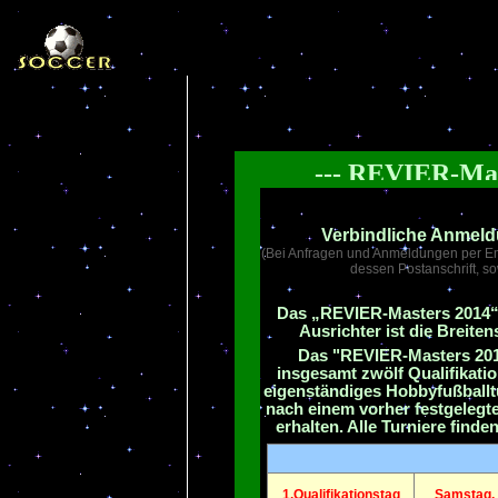
--- REVIER-
Verbindliche Anmel
(Bei Anfragen und Anmeldungen per Em
dessen Postanschrift, s
Das „REVIER-Masters 2014“ 
Ausrichter ist die Breite
Das "REVIER-Masters 2014
insgesamt zwölf Qualifikation
eigenständiges Hobbyfußballtur
nach einem vorher festgelegt
erhalten.
Alle Turniere finde
1.Qualifikationstag
Samstag, 