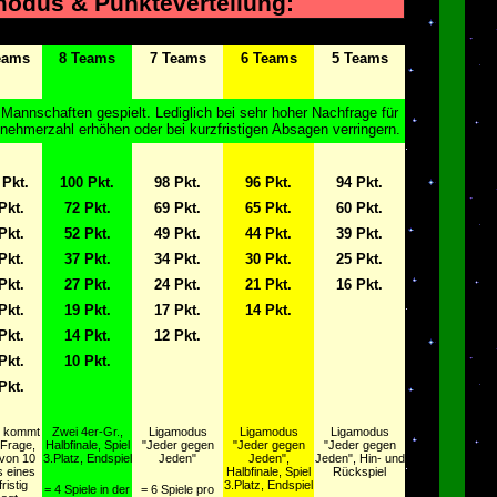
modus & Punkteverteilung:
eams
8 Teams
7 Teams
6 Teams
5 Teams
Mannschaften gespielt. Lediglich bei sehr hoher Nachfrage für
lnehmerzahl erhöhen oder bei kurzfristigen Absagen verringern.
 Pkt.
100 Pkt.
98 Pkt.
96 Pkt.
94 Pkt.
Pkt.
72 Pkt.
69 Pkt.
65 Pkt.
60 Pkt.
Pkt.
52 Pkt.
49 Pkt.
44 Pkt.
39 Pkt.
Pkt.
37 Pkt.
34 Pkt.
30 Pkt.
25 Pkt.
Pkt.
27 Pkt.
24 Pkt.
21 Pkt.
16 Pkt.
Pkt.
19 Pkt.
17 Pkt.
14 Pkt.
Pkt.
14 Pkt.
12 Pkt.
Pkt.
10 Pkt.
Pkt.
 kommt
Zwei 4er-Gr.,
Ligamodus
Ligamodus
Ligamodus
 Frage,
Halbfinale, Spiel
"Jeder gegen
"Jeder gegen
"Jeder gegen
von 10
3.Platz, Endspiel
Jeden"
Jeden",
Jeden", Hin- und
 eines
Halbfinale, Spiel
Rückspiel
ristig
3.Platz, Endspiel
= 4 Spiele in der
= 6 Spiele pro