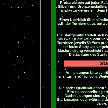
Preise bleiben auf jeden Fall
Silber- und Bronzemedaillen,
Fairplay zu gewinnen. Beim F
Einen Überblick über sämtlic
z.B. der Turniermodus bei wel
Die Startgebühr staffelt sich 
bis zwei Qualifikationsturnie
Turnieren jeweils 50 Euro pr
der letzte Startplatz verge
Mastersleitung verschickt na
Die Zahlung des Startge
Sta
Anmeldungen bitte
schrif
hallenturniere@aol.com
. Weit
Die sechs Qualifikationstur
Einzelausschreibung erf
Nachmeldungen sind zu je
Startzusagen oder während des
Jahre: