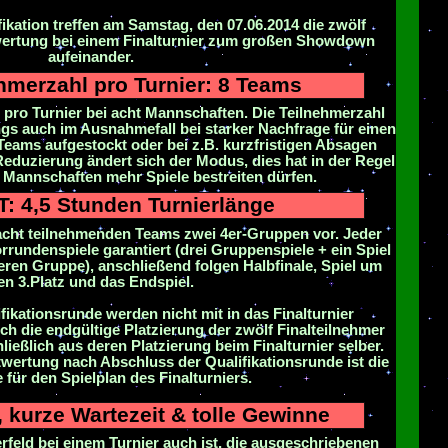
ikation treffen am Samstag, den 07.06.2014 die zwölf
wertung bei einem Finalturnier zum großen Showdown
aufeinander.
hmerzahl pro Turnier: 8 Teams
 pro Turnier bei acht Mannschaften. Die Teilnehmerzahl
ngs auch im Ausnahmefall bei starker Nachfrage für einen
eams aufgestockt oder bei z.B. kurzfristigen Absagen
Reduzierung ändert sich der Modus, dies hat in der Regel
e Mannschaften mehr Spiele bestreiten dürfen.
 4,5 Stunden Turnierlänge
acht teilnehmenden Teams zwei 4er-Gruppen vor. Jeder
rrundenspiele garantiert (drei Gruppenspiele + ein Spiel
ren Gruppe), anschließend folgen Halbfinale, Spiel um
en 3.Platz und das Endspiel.
fikationsrunde werden nicht mit in das Finalturnier
h die endgültige Platzierung der zwölf Finalteilnehmer
ießlich aus deren Platzierung beim Finalturnier selber.
twertung nach Abschluss der Qualifikationsrunde ist die
für den Spielplan des Finalturniers.
, kurze Wartezeit & tolle Gewinne
rfeld bei einem Turnier auch ist, die ausgeschriebenen