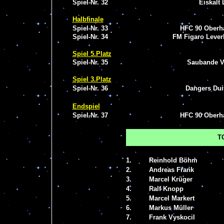
Spiel-Nr. 32
Eiskalt
Halbfinale
Spiel-Nr. 33
HFC
90 Oberh
Spiel-Nr. 34
FM Figaro Lever
Spiel 5.Platz
Spiel-Nr. 35
Saubande V
Spiel 3.Platz
Spiel-Nr. 36
Dangers
Dui
Endspiel
Spiel-Nr. 37
HFC
90 Oberh
T
1.
Reinhold Böhm
2.
Andreas Frank
3.
Marcel Krüger
4.
Ralf Knopp
5.
Marcel Markert
6.
Markus Müller
7.
Frank Vyskocil