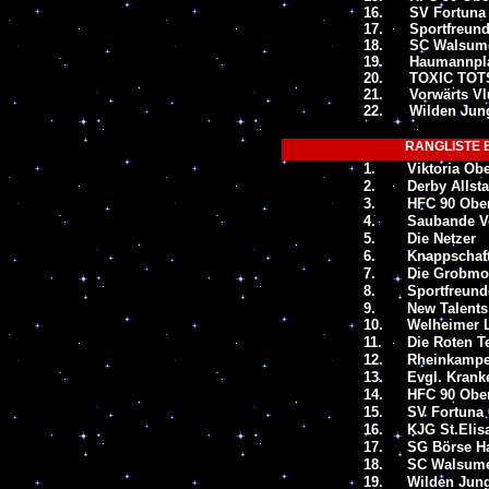
16.
SV Fortuna 
17.
Sportfreund
18.
SC Walsum
19.
Haumannpla
20.
TOXIC TOT
21.
Vorwärts V
22.
Wilden Jun
RANGLISTE B
1.
Viktoria Ob
2.
Derby Allst
3.
HFC 90 Obe
4.
Saubande V
5.
Die Netzer
6.
Knappschaf
7.
Die Grobmot
8.
Sportfreund
9.
New Talents
10.
Welheimer 
11.
Die Roten T
12.
Rheinkamper
13.
Evgl. Kran
14.
HFC 90 Ober
15.
SV Fortuna 
16.
KJG St.Elis
17.
SG Börse Ha
18.
SC Walsume
19.
Wilden Jun