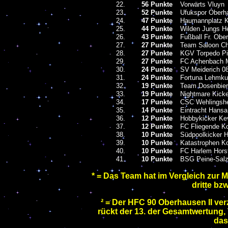
22.
56 Punkte
Vorwärts Vluyn
23.
52 Punkte
Ufukspor Oberh
24.
47 Punkte
Haumannplatz K
25.
44 Punkte
Wilden Jungs H
26.
43 Punkte
Fußball Fr. Obe
27.
27 Punkte
Team Saloon C
28.
27 Punkte
KGV Torpedo P
29.
27 Punkte
FC Achenbach 
30.
24 Punkte
SV Meiderich 0
31.
24 Punkte
Fortuna Lehmku
32.
19 Punkte
Team Dosenbier
33.
19 Punkte
Nightmare Kick
34.
17 Punkte
CSC Wehlingsh
35.
14 Punkte
Eintracht Hansa
36.
12 Punkte
Hobbykicker Ke
37.
12 Punkte
FC Fliegende Ko
38.
10 Punkte
Südpoolkicker 
39.
10 Punkte
Katastrophen 
40.
10 Punkte
FC Harlem Hors
41.
10 Punkte
BSG Peine-Salzg
* = Das Team hat im Vergleich zur 
dritte bz
² = Der HFC 90 Oberhausen II verz
rückt der 13. der Gesamtwertung,
das