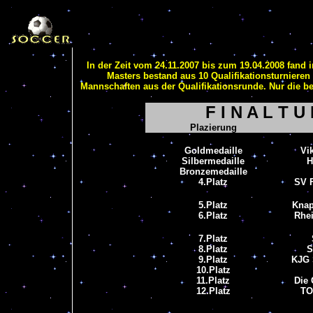
In der Zeit vom 24.11.2007 bis zum 19.04.2008 fand
Masters bestand aus 10 Qualifikationsturnieren 
Mannschaften aus der Qualifikationsrunde. Nur die b
F I N A L T U
Plazierung
Goldmedaille
Vi
Silbermedaille
H
Bronzemedaille
4.Platz
SV F
5.Platz
Knap
6.Platz
Rhe
7.Platz
8.Platz
S
9.Platz
KJG 
10.Platz
11.Platz
Die 
12.Platz
TO