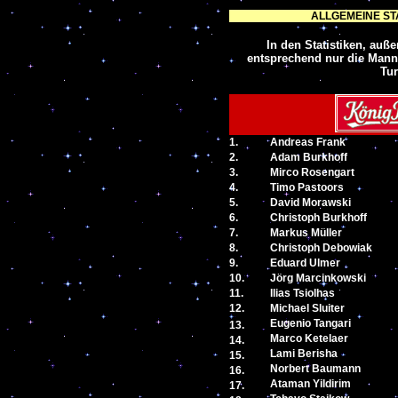
ALLGEMEINE STA
In den Statistiken, auße
entsprechend nur die Manns
Tur
1.
Andreas Frank
2.
Adam Burkhoff
3.
Mirco
Rosengart
4.
Timo Pastoors
5.
David Morawski
6.
Christoph Burkhoff
7.
Markus Müller
8.
Christoph Debowiak
9.
Eduard Ulmer
10.
Jörg Marcinkowski
11.
Ilias Tsiolhas
12.
Michael Sluiter
Eugenio
Tangari
13.
Marco Ketelaer
14.
Lami
Berisha
15.
Norbert Baumann
16.
Ataman
Yildirim
17.