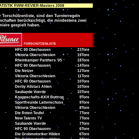
TISTIK RWW-REVIER-Masters 2008
r Torschützenliste, sind den Turnierregeln
chaften berücksichtigt, die mindestens zwei
niere gespielt haben.
-TORSCHÜTZENLISTE
HFC
90 Oberhausen
23
Tore
Viktoria Oberschlesien
19
Tore
Rheinkamper
Panthers '05
18
Tore
HFC
90 Oberhausen
14
Tore
Die Netzer
12
Tore
Viktoria Oberschlesien
11
Tore
HFC
90 Oberhausen
10
Tore
Derby Allstarz Ahlen
10
Tore
Saubande Voerde
10
Tore
Knappschafts-KKH
Bottrop
9
Tore
Sportfreunde Lattenschuss
9
Tore
Viktoria Oberschlesien
8
Tore
Die Roten Teufel
7
Tore
New Talents TV
7
Tore
Saubande Voerde
7
Tore
HFC
90 Oberhausen
6
Tore
Die Grobmotoriker Hilden
6
Tore