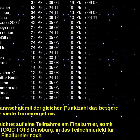
37
Pkt. / 08.03.
19
Pkt. / 09.02.
ausen
52
Pkt. / 24.11.
0
Pkt. / - - -
icker
34
Pkt. / 24.11.
13
Pkt. / 09.02.
erne
34
Pkt. / 08.12.
10
Pkt. / 24.11.
raden 2003
43
Pkt. / 05.04.
0
Pkt. / - - -
heyenne
27
Pkt. / 09.02.
0
Pkt. / - - -
innchen
27
Pkt. / 24.11.
0
Pkt. / - - -
Mülheim
27
Pkt. / 05.04.
0
Pkt. / - - -
8
24
Pkt. / 05.04.
0
Pkt. / - - -
hle
24
Pkt. / 09.02.
0
Pkt. / - - -
19
Pkt. / 24.11.
0
Pkt. / - - -
ers
19
Pkt. / 08.12.
0
Pkt. / - - -
eide
17
Pkt. / 08.03.
0
Pkt. / - - -
14
Pkt. / 05.04.
0
Pkt. / - - -
velaer 81
12
Pkt. / 08.03.
0
Pkt. / - - -
ffer Berlin
12
Pkt. / 24.11.
0
Pkt. / - - -
Herne
10
Pkt. / 05.04.
0
Pkt. / - - -
Kommando
10
Pkt. / 05.04.
0
Pkt. / - - -
tmar
10
Pkt. / 08.03.
0
Pkt. / - - -
itter
10
Pkt. / 09.02.
0
Pkt. / - - -
Mannschaft mit der gleichen Punktzahl das bessere
w. vierte Turnierergebnis.
ichtet auf eine Teilnahme am Finalturnier, somit
 TOXIC TOTS Duisburg, in das Teilnehmerfeld für
 Finalturnier nach.