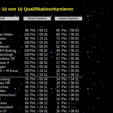
 10 von 10 Qualifikatiosnturnieren
haft
Bestes Ergebnis
Zweites Ergebnis
98
Pkt. / 08.12.
80
Pkt. / 08.03.
er Hilden
102
Pkt. / 05.04.
69
Pkt. / 08.03.
usen
98
Pkt. / 24.11.
72
Pkt. / 09.02.
de
100
Pkt. / 05.04.
57
Pkt. / 09.02.
hlesien
98
Pkt. / 08.03.
52
Pkt. / 08.12.
KH Bottrop
100
Pkt. / 09.02.
49
Pkt. / 08.12.
ecklingh.
100
Pkt. / 08.12.
37
Pkt. / 09.02.
nthers '05
72
Pkt. / 08.12.
57
Pkt. / 05.04.
sen II
102
Pkt. / 09.02.
27
Pkt. / 08.12.
ngen
72
Pkt. / 05.04.
52
Pkt. / 09.02.
h + Hl.Kreuz
100
Pkt. / 24.11.
18
Pkt. / 05.04.
72
Pkt. / 24.11.
37
Pkt. / 08.12.
isburg
76
Pkt. / 05.04.
24
Pkt. / 24.11.
aus OB
76
Pkt. / 09.02.
24
Pkt. / 08.03.
üchse
49
Pkt. / 24.11.
37
Pkt. / 05.04.
hlen
52
Pkt. / 08.03.
32
Pkt. / 05.04.
ttenschuss
43
Pkt. / 09.02.
34
Pkt. / 08.03.
l
62
Pkt. / 08.03.
14
Pkt. / 08.12.
ckers
69
Pkt. / 08.12.
0
Pkt. / - - -
sseldorf
69
Pkt. / 24.11.
0
Pkt. / - - -
n 07
32
Pkt. / 09.02.
28
Pkt. / 08.03.