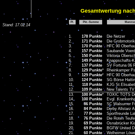
Gesamtw
ertung nach
Pl.
Pkt.-Summe
Mannsc
Stand:
17.02.14
1.
178 Punkte
Die Netzer
2.
171 Punkte
Die Grobmotorik
3.
170 Punkte
HFC 90 Oberha
4.
157 Punkte
Saubande Voer
5.
150 Punkte
Viktoria Obersc
6.
149 Punkte
Knappschafts-K
7.
137 Punkte
SV Fortuna 06 R
8.
129 Punkte
*
Rheinkamper Pa
9.
129 Punkte
²
HFC 90 Oberhau
10.
124 Punkte
SG Börse Hatti
11.
118 Punkte
KJG St.Elisabet
12.
109 Punkte
New Talents TV
13.
100 Punkte
*
TOXIC TOTS Du
14.
100 Punkte
Evgl. Krankenh
15.
86 Punkte
SC Walsumer F
16.
84 Punkte
Derby Allstarz A
17.
77 Punkte
Sportfreunde La
18.
76 Punkte
Die Roten Teufe
19.
69 Punkte
Osnabrücker Ki
20.
69 Punkte
BGFW United Dü
21.
60 Punkte
Welheimer Löwe