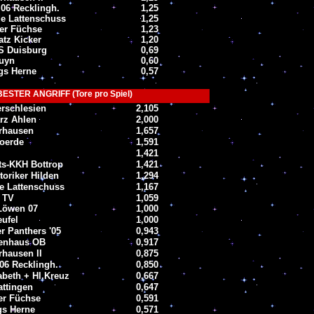
06 Recklingh.
1,25
e Lattenschuss
1,25
er Füchse
1,23
tz Kicker
1,20
S Duisburg
0,69
luyn
0,60
gs Herne
0,57
ESTER ANGRIFF (Tore pro Spiel)
erschlesien
2,105
arz Ahlen
2,000
rhausen
1,657
oerde
1,591
1,421
ts-KKH Bottrop
1,421
oriker Hilden
1,294
e Lattenschuss
1,167
 TV
1,059
Löwen 07
1,000
eufel
1,000
 Panthers '05
0,943
kenhaus OB
0,917
hausen II
0,875
06 Recklingh.
0,850
abeth + Hl.Kreuz
0,667
ttingen
0,647
r Füchse
0,591
gs Herne
0,571