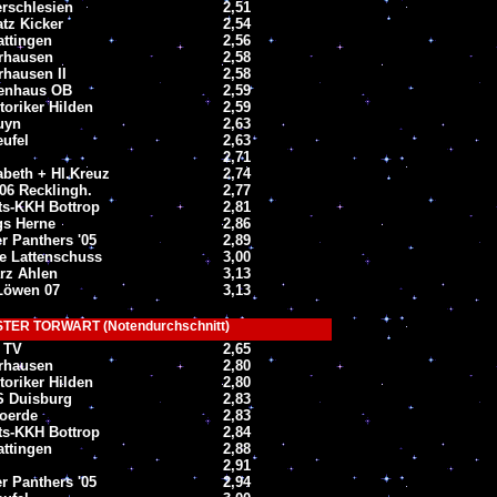
erschlesien
2,51
tz Kicker
2,54
ttingen
2,56
rhausen
2,58
hausen II
2,58
kenhaus OB
2,59
oriker Hilden
2,59
uyn
2,63
eufel
2,63
2,71
abeth + Hl.Kreuz
2,74
06 Recklingh.
2,77
ts-KKH Bottrop
2,81
gs Herne
2,86
 Panthers '05
2,89
e Lattenschuss
3,00
arz Ahlen
3,13
Löwen 07
3,13
TER TORWART (Notendurchschnitt)
 TV
2,65
rhausen
2,80
oriker Hilden
2,80
 Duisburg
2,83
oerde
2,83
ts-KKH Bottrop
2,84
ttingen
2,88
2,91
 Panthers '05
2,94