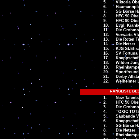
5.
Viktoria Ob
6.
Haumannpla
7.
SG Börse Ha
8.
HFC 90 Obe
9.
HFC 90 Ober
10.
Evgl. Kran
11.
Die Grobmot
12.
Vorwärts Vl
13.
Die Roten T
14.
Die Netzer
15.
KJG St.Elis
16.
SV Fortuna 
17.
Knappschaf
18.
Wilden Jun
19.
Rheinkamper
20.
Sportfreund
21.
Derby Allst
22.
Welheimer 
RANGLISTE BES
1.
New Talents
2.
HFC 90 Obe
3.
Die Grobmot
4.
TOXIC TOTS
5.
Saubande V
6.
Knappschaf
7.
SG Börse Ha
8.
Die Netzer
9.
Rheinkamper