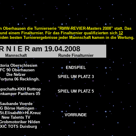
 in Oberhausen die Turnierserie "RWW-REVIER-Masters 2008" statt. Das
und einem Finalturnier. Für das Finalturnier qualifizierten sich
12
eiden besten Turnierergebnisse jeder Mannschaft kamen in die Wertung.
 R N I E R am 19.04.2008
Mannschaft
Runde Finalturnier
ktoria Oberschlesien
ENDSPIEL
FC 90 Oberhausen
Die Netzer
SPIEL UM PLATZ 3
ortuna 06 Recklingh.
pschafts-KKH Bottrop
SPIEL UM PLATZ 5
inkamper Panthers 05
Saubande Voerde
G Börse Hattingen
St.Elisabeth+Hl.Kreuz
VORRUNDE
New Talents TV
Grobmotoriker Hilden
XIC TOTS Duisburg