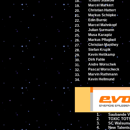
Tchavo
Staikow
18.
Marcel Markert
19.
Christian Hattert
20.
Markus Schöpke
21.
Edin Burnic
22.
Marcel Mahnkopf
23.
Julian Surmann
24.
Musa Karagöz
25.
Markus Pflugbeil
26.
Christian Manthey
27.
Stefan Kruzik
28.
Kevin Hettkamp
29.
Dirk Fahle
30.
Andre Worschek
31.
Pascal Worscheck
32.
Marvin Rathmann
33.
Kevin Hellmund
34.
1.
Saubande V
2.
TOXIC TOTS
3.
SC Walsume
4.
New Talents