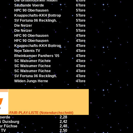
Die Grobmotoriker Hilden
6
Tore
Saubande Voerde
6
Tore
HFC
90 Oberhausen
5
Tore
Knappschafts-KKH
Bottrop
5
Tore
SV Fortuna 06 Recklingh.
5
Tore
Die Netzer
5
Tore
Die Netzer
5
Tore
HFC
90 Oberhausen
4
Tore
HFC
90 Oberhausen
4
Tore
Knappschafts-KKH
Bottrop
4
Tore
New Talents TV
4
Tore
Rheinkamper
Panthers '05
4
Tore
SC Walsumer Füchse
4
Tore
SC Walsumer Füchse
4
Tore
SC Walsumer Füchse
4
Tore
SV Fortuna 06 Recklingh.
4
Tore
Wilden Jungs Herne
4
Tore
-FAIR-PLAY-LISTE (Notendurchschnitt)
oerde
2,28
 Duisburg
2,42
r Füchse
2,48
 TV
2,50