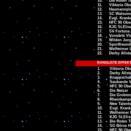
10.
Die Roten T
11.
Viktoria Ob
12.
Haumannpla
13.
SC Walsume
14.
Evgl. Kran
15.
HFC 90 Ober
16.
KJG St.Elis
17.
SV Fortuna 
18.
Vorwärts Vl
19.
Wilden Jun
20.
Sportfreund
21.
Welheimer 
22.
Derby Allst
RANGLISTE EFFEKTI
1.
Viktoria Ob
2.
Derby Allst
3.
Knappschaf
4.
Saubande V
5.
HFC 90 Obe
6.
Die Netzer
7.
Die Grobmot
8.
Rheinkampe
9.
New Talent
10.
Evgl. Kran
11.
Welheimer 
12.
KJG St.Elis
13.
Die Roten T
14.
SG Börse H
15.
HFC 90 Obe