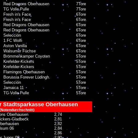
Red Dragons Oberhausen
7
Tore
TG Volle Pulle
7
Tore
Fresh in's Face
6
Tore
Fresh in's Face
6
Tore
Red Dragons Oberhausen
6
Tore
Red Dragons Oberhausen
6
Tore
Selección
6
Tore
1.FC Wolfi
6
Tore
Aston Vanilla
6
Tore
Walsumer Füchse
6
Tore
Brömmenkamper Coyoten
5
Tore
Krefelder-Kickers
5
Tore
Krefelder-Kickers
5
Tore
Flamingos Oberhausen
5
Tore
Borussia Forever Lüdingh.
5
Tore
Selección
5
Tore
Jamaica 11
5
Tore
TG Volle Pulle
5
Tore
er Stadtsparkasse Oberhausen
(Notendurchschnitt)
ons Oberhausen
2,74
ickers-Gladbeck
2,81
berhausen
2,82
lsum 06
2,84
2,86
r Jungs 08
2,90