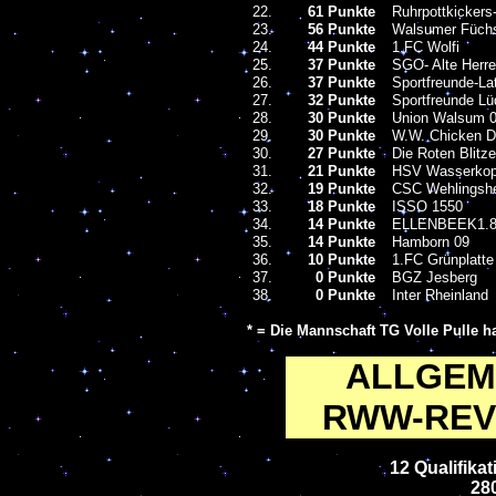
22.
61 Punkte
Ruhrpottkickers
23.
56 Punkte
Walsumer Füch
24.
44 Punkte
1.FC Wolfi
25.
37 Punkte
SGO- Alte Herre
26.
37 Punkte
Sportfreunde-La
27.
32 Punkte
Sportfreunde L
28.
30 Punkte
Union Walsum 
29.
30 Punkte
W.W. Chicken D
30.
27 Punkte
Die Roten Blitz
31.
21 Punkte
HSV Wasserkopf
32.
19 Punkte
CSC Wehlingsh
33.
18 Punkte
ISSO 1550
34.
14 Punkte
ELLENBEEK1.8
35.
14 Punkte
Hamborn 09
36.
10 Punkte
1.FC Grünplatte
37.
0 Punkte
BGZ Jesberg
38.
0 Punkte
Inter Rheinland
* = Die Mannschaft TG Volle Pulle 
ALLGEME
RWW-REVI
12 Qualifikat
280