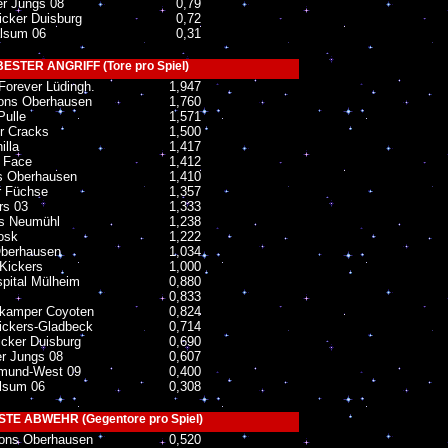
r Jungs 08
0,79
icker Duisburg
0,72
lsum 06
0,31
ESTER ANGRIFF (Tore pro Spiel)
Forever Lüdingh.
1,947
ons Oberhausen
1,760
Pulle
1,571
r Cracks
1,500
illa
1,417
s Face
1,412
s Oberhausen
1,410
 Füchse
1,357
s 03
1,333
rs Neumühl
1,238
osk
1,222
berhausen
1,034
-Kickers
1,000
pital Mülheim
0,880
0,833
kamper Coyoten
0,824
ickers-Gladbeck
0,714
cker Duisburg
0,690
r Jungs 08
0,607
mund-West 09
0,400
lsum 06
0,308
TE ABWEHR (Gegentore pro Spiel)
ons Oberhausen
0,520