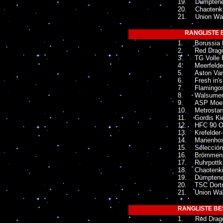
19.
Dümptene
20.
Chaotenk
21.
Union Wa
RANGLISTE B
1.
Borussia 
2.
Red Drag
3.
TG Volle 
4.
Meerfelde
5.
Aston Van
6.
Fresh in'
7.
Flamingo
8.
Walsumer
9.
ASP Moer
10.
Metrosta
11.
Gordis Ki
12.
HFC 90 O
13.
Krefelder
14.
Marienhos
15.
Selección
16.
Brömmen
17.
Ruhrpottk
18.
Chaotenki
19.
Dümptene
20.
TSC Dort
21.
Union Wa
RANGLISTE BES
1.
Red Drag