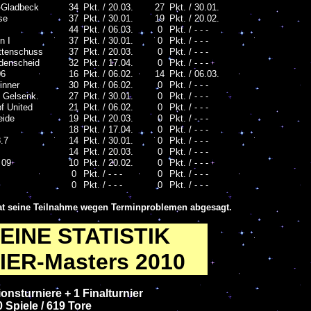
-Gladbeck
34
Pkt. / 20.03.
27
Pkt. / 30.01.
se
37
Pkt. / 30.01.
19
Pkt. / 20.02.
44
Pkt. / 06.03.
0
Pkt. / - - -
n I
37
Pkt. / 30.01.
0
Pkt. / - - -
ttenschuss
37
Pkt. / 20.03.
0
Pkt. / - - -
üdenscheid
32
Pkt. / 17.04.
0
Pkt. / - - -
06
16
Pkt. / 06.02.
14
Pkt. / 06.03.
inner
30
Pkt. / 06.02.
0
Pkt. / - - -
e Gelsenk.
27
Pkt. / 30.01.
0
Pkt. / - - -
 United
21
Pkt. / 06.02.
0
Pkt. / - - -
eide
19
Pkt. / 20.03.
0
Pkt. / - - -
18
Pkt. / 17.04.
0
Pkt. / - - -
.7
14
Pkt. / 30.01.
0
Pkt. / - - -
14
Pkt. / 20.03.
0
Pkt. / - - -
 09
10
Pkt. / 20.02.
0
Pkt. / - - -
0
Pkt. / - - -
0
Pkt. / - - -
0
Pkt. / - - -
0
Pkt. / - - -
hat seine Teilnahme wegen Terminproblemen abgesagt.
INE STATISTIK
ER-Masters 2010
ionsturniere + 1 Finalturnier
 Spiele / 619 Tore