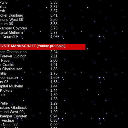
Pulle
3,33
illa
3,37
osk
3,37
cker Duisburg
3,41
mund-West 09
3,50
lsum 06
3,58
kamper Coyoten
3,73
pital Mülheim
3,77
rs Neumühl
4,06
VSTE MANNSCHAFT (Punkte pro Spiel)
ons Oberhausen
2,24
Forever Lüdingh.
2,11
s Face
2,00
er Cracks
1,91
s Oberhausen
1,85
illa
1,75
berhausen
1,69
rs 03
1,58
spital Mülheim
1,44
-Kickers
1,44
iosk
1,39
n
1,33
Pulle
1,29
kickers-Gladbeck
1,21
mund-West 09
1,20
kamper Coyoten
0,94
 Füchse
0,93
rs Neumühl
0,90