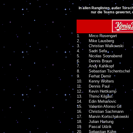
In allen Ranglisten, außer Tors
nur die Teams gewertet, 
1.
Mirco Rosengart
2.
Mike Lausberg
3.
Christian Walkowski
4.
Sadri Sefa
5.
Nicolas Sonnabend
6.
Dennis Braun
7.
Andy Kahlkopf
8.
Sebastian Tschentschel
9.
Ferhat Demir
10.
Kenny Wolters
11.
Dennis Paul
12.
Kevin Hettkamp
13.
Thimo Kilgast
14.
Edin Mehanovic
15.
Valentin Afonso Gil
16.
Christian Sachmann
17.
Marvin Kortschakowski
18.
Julian Hartung
19.
Pascal Udzik
20.
Sebastian Kühn