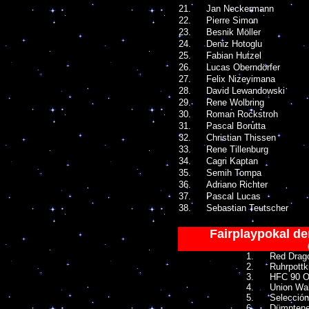
21.
Jan Neckermann
22.
Pierre Simon
23.
Besnik Möller
24.
Deniz Hotoglu
25.
Fabian Hutzel
26.
Lucas Oberndörfer
27.
Felix Nizeyimana
28.
David Lewandowski
29.
Rene Wolbring
30.
Roman Rockstroh
31.
Pascal Borutta
32.
Christian Thissen
33.
Rene Tillenburg
34.
Cagri Kaptan
35.
Semih Tompa
36.
Adriano Richter
37.
Pascal Lucas
38.
Sebastian Teutscher
Fairplaypokal d
1.
Red Drag
2.
Ruhrpottk
3.
HFC 90 O
4.
Union Wa
5.
Selección
6.
Dümptene