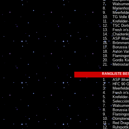
7.
Walsumer
8.
Marienhos
9.
Meerfelde
10.
TG Volle 
11.
Krefelder
12.
TSC Dort
13.
Fresh in'
14.
Chaotenki
15.
ASP Moer
16.
Brömmen
17.
Borussia 
18.
Aston Van
19.
Flamingo
20.
Gordis Ki
21.
Metrosta
RANGLISTE BES
1.
ASP Moer
2.
HFC 90 O
3.
Meerfelde
4.
Fresh in'
5.
Krefelder
6.
Selección
7.
Walsumer
8.
Borussia 
9.
Flamingo
10.
Dümptene
11.
Red Drag
12.
Ruhrpottk