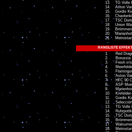
13.
TG Volle 
14.
Aston Van
15.
Gordis Ki
16.
Chaotenki
17.
TSC Dort
18.
Union Wa
19.
Brömmen
20.
Marienhos
21.
Metrosta
RANGLISTE EFFEKTI
1.
Red Drag
2.
Borussia 
3.
Fresh in'
4.
Meerfeld
5.
Flamingo
6.
Aston Van
7.
HFC 90 O
8.
ASP Moe
9.
Marienho
10.
Krefelder
11.
Gordis K
12.
Selecció
13.
TG Volle 
14.
Ruhrpott
15.
TSC Dort
16.
Brömmen
17.
Walsumer
18.
Metrosta