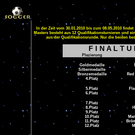
In der Zeit vom 30.01.2010 bis zum 08.05.2010 finde
Masters besteht aus 12 Qualifikationsturnieren und ein
aus der Qualifikationsrunde. Nur die beiden b
F I N A L T U
Plazierung
Goldmedaille
Silbermedaille
Bronzemedaille
Red
4.Platz
5.Platz
Fl
6.Platz
7.Platz
8.Platz
H
9.Platz
10.Platz
Mar
11.Platz
Brö
12.Platz
M