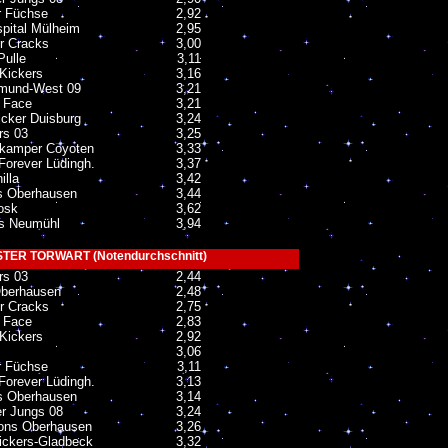
 Füchse
2,92
pital Mülheim
2,95
r Cracks
3,00
Pulle
3,11
-Kickers
3,16
mund-West 09
3,21
s Face
3,21
cker Duisburg
3,24
s 03
3,25
kamper Coyoten
3,33
Forever Lüdingh.
3,37
illa
3,42
s Oberhausen
3,44
osk
3,62
rs Neumühl
3,94
TER TORWART (Notendurchschnitt)
s 03
2,44
berhausen
2,48
r Cracks
2,75
s Face
2,83
-Kickers
2,92
3,06
 Füchse
3,11
Forever Lüdingh.
3,13
s Oberhausen
3,14
r Jungs 08
3,24
ons Oberhausen
3,26
ickers-Gladbeck
3,32