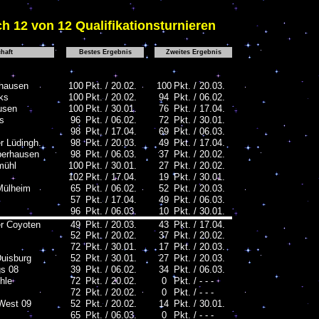
h 12 von 12 Qualifikationsturnieren
haft
Bestes Ergebnis
Zweites Ergebnis
hausen
100
Pkt. / 20.02.
100
Pkt. / 20.03.
ks
100
Pkt. / 20.02.
94
Pkt. / 06.02.
usen
100
Pkt. / 30.01.
76
Pkt. / 17.04.
rs
96
Pkt. / 06.02.
72
Pkt. / 30.01.
98
Pkt. / 17.04.
69
Pkt. / 06.03.
r Lüdingh.
98
Pkt. / 20.03.
49
Pkt. / 17.04.
berhausen
98
Pkt. / 06.03.
37
Pkt. / 20.02.
mühl
100
Pkt. / 30.01.
27
Pkt. / 20.02.
102
Pkt. / 17.04.
19
Pkt. / 30.01.
Mülheim
65
Pkt. / 06.02.
52
Pkt. / 20.03.
57
Pkt. / 17.04.
49
Pkt. / 06.03.
96
Pkt. / 06.03.
10
Pkt. / 30.01.
 Coyoten
49
Pkt. / 20.03.
43
Pkt. / 17.04.
52
Pkt. / 20.02.
37
Pkt. / 20.02.
72
Pkt. / 30.01.
17
Pkt. / 20.03.
Duisburg
52
Pkt. / 30.01.
27
Pkt. / 20.03.
s 08
39
Pkt. / 06.02.
34
Pkt. / 06.03.
hle
72
Pkt. / 20.02.
0
Pkt. / - - -
72
Pkt. / 20.02.
0
Pkt. / - - -
West 09
52
Pkt. / 20.02.
14
Pkt. / 30.01.
65
Pkt. / 06.03.
0
Pkt. / - - -