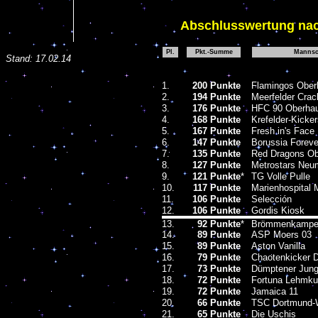
Abschlussw
ertung nac
Pl.
Pkt.-Summe
Mannsc
Stand:
17.02.14
1.
200 Punkte
Flamingos Ober
2.
194 Punkte
Meerfelder Crac
3.
176 Punkte
HFC 90 Oberha
4.
168 Punkte
Krefelder-Kicke
5.
167 Punkte
Fresh in's Face
6.
147 Punkte
Borussia Foreve
7.
135 Punkte
Red Dragons O
8.
127 Punkte
Metrostars Neu
9.
121 Punkte
*
TG Volle Pulle
10.
117 Punkte
Marienhospital 
11.
106 Punkte
Selección
12.
106 Punkte
Gordis Kiosk
13.
92 Punkte
*
Brömmenkamper
14.
89 Punkte
ASP Moers 03
15.
89 Punkte
Aston Vanilla
16.
79 Punkte
Chaotenkicker 
17.
73 Punkte
Dümptener Jung
18.
72 Punkte
Fortuna Lehmku
19.
72 Punkte
Jamaica 11
20.
66 Punkte
TSC Dortmund-
21.
65 Punkte
Die Uschis