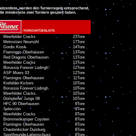
chützenliste, werden den Turnierregeln entsprechend,
die mindestens zwei Turniere gespielt haben.
-TORSCHÜTZENLISTE
Meerfelder Cracks
23
Tore
Metrostars Neumühl
17
Tore
Gordis Kiosk
14
Tore
Flamingos Oberhausen
13
Tore
Red Dragons Oberhausen
13
Tore
Meerfelder Cracks
13
Tore
Borussia Forever Lüdingh.
12
Tore
ASP Moers 03
12
Tore
Flamingos Oberhausen
11
Tore
Krefelder-Kickers
10
Tore
Borussia Forever Lüdingh.
10
Tore
Meerfelder Cracks
10
Tore
Dümptener Jungs 08
10
Tore
HFC 90 Oberhausen
9
Tore
Selección
9
Tore
Meerfelder Cracks
9
Tore
Brömmenkamper Coyoten
8
Tore
Flamingos Oberhausen
8
Tore
Chaotenkicker Duisburg
8
Tore
Sportfreunde-Lattenschuss
8
Tore