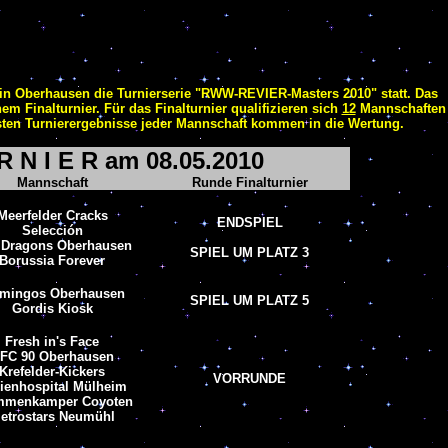
t in Oberhausen die Turnierserie "RWW-REVIER-Masters 2010" statt. Das
em Finalturnier. Für das Finalturnier qualifizieren sich
12
Mannschaften
esten Turnierergebnisse jeder Mannschaft kommen in die Wertung.
 R N I E R am 08.05.2010
Mannschaft
Runde Finalturnier
Meerfelder Cracks
ENDSPIEL
Selección
 Dragons Oberhausen
SPIEL UM PLATZ 3
Borussia Forever
amingos Oberhausen
SPIEL UM PLATZ 5
Gordis Kiosk
Fresh in's Face
FC 90 Oberhausen
Krefelder-Kickers
VORRUNDE
ienhospital Mülheim
mmenkamper Coyoten
etrostars Neumühl