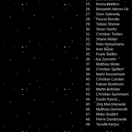
25.
Kenny Wolters
26.
Benjamin Afonso Gil
27.
Sven Salewski
28.
Pascal Borutta
29.
Tobias Strelow
30.
Sinan Samur
31.
Christian Thißen
32.
Shane Müller
33.
Felix Nizeyimana
34.
Inan Basar
35.
Frank Steffen
36.
Kai Zannetin
37.
Matthias Möde
38.
Christian Splittorf
39.
Mario Kesselmark
40.
Christian Carsten
41.
Fabian Bornheim
42.
Martin Schlüter
43.
Christian Sachmann
44.
Dustin Kavcic
45.
Jörg Marcinkowski
46.
Matthias Germeroth
47.
Mirko Grubert
48.
Pierre Dombrowski
49.
Taoufik Aarrou