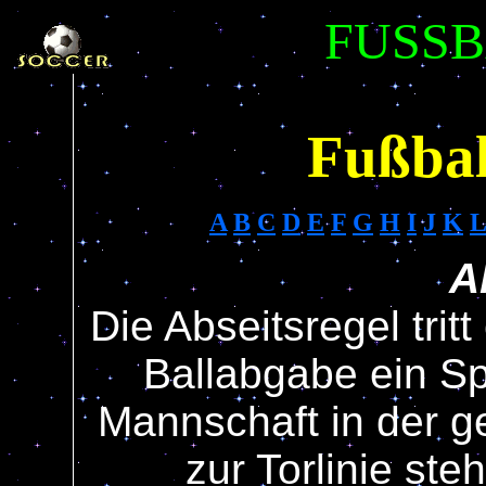
FUSSB
Fußball
A
B
C
D
E
F
G
H
I
J
K
L
A
Die Abseitsregel tri
Ballabgabe ein Sp
Mannschaft in der g
zur Torlinie steh