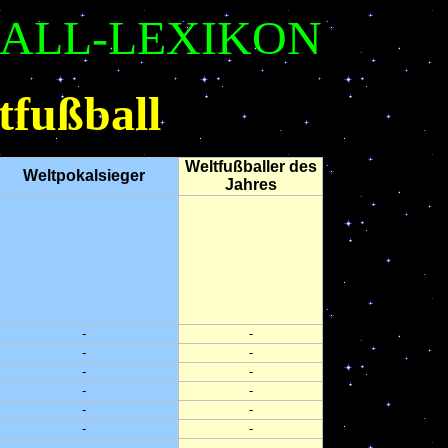
ALL-LEXIKON
fußball
Weltfußballer des
Weltpokalsieger
Jahres
-
-
-
-
-
-
-
-
-
-
-
-
-
-