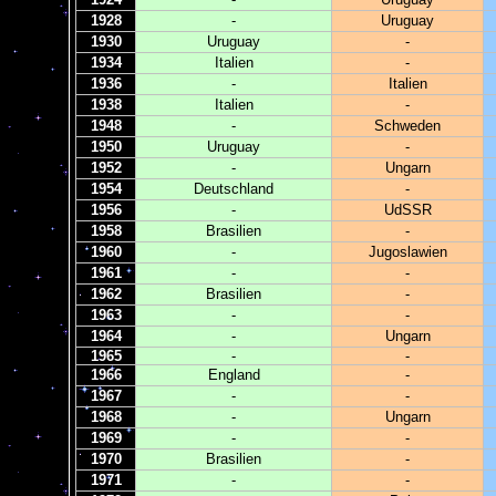
1928
-
Uruguay
1930
Uruguay
-
1934
Italien
-
1936
-
Italien
1938
Italien
-
1948
-
Schweden
1950
Uruguay
-
1952
-
Ungarn
1954
Deutschland
-
1956
-
UdSSR
1958
Brasilien
-
1960
-
Jugoslawien
1961
-
-
1962
Brasilien
-
1963
-
-
1964
-
Ungarn
1965
-
-
1966
England
-
1967
-
-
1968
-
Ungarn
1969
-
-
1970
Brasilien
-
1971
-
-