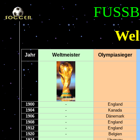
FUSSB
Welt
Jahr
Weltmeister
Olympiasieger
1900
-
England
1904
-
Kanada
1906
-
Dänemark
1908
-
England
1912
-
England
1920
-
Belgien
1924
-
Uruguay