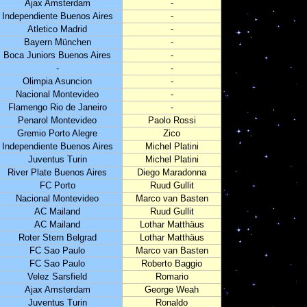
Ajax Amsterdam
-
Independiente Buenos Aires
-
Atletico Madrid
-
Bayern München
-
Boca Juniors Buenos Aires
-
-
-
Olimpia Asuncion
-
Nacional Montevideo
-
Flamengo Rio de Janeiro
-
Penarol Montevideo
Paolo Rossi
Gremio Porto Alegre
Zico
Independiente Buenos Aires
Michel Platini
Juventus Turin
Michel Platini
River Plate Buenos Aires
Diego Maradonna
FC Porto
Ruud Gullit
Nacional Montevideo
Marco van Basten
AC Mailand
Ruud Gullit
AC Mailand
Lothar Matthäus
Roter Stern Belgrad
Lothar Matthäus
FC Sao Paulo
Marco van Basten
FC Sao Paulo
Roberto Baggio
Velez Sarsfield
Romario
Ajax Amsterdam
George Weah
Juventus Turin
Ronaldo