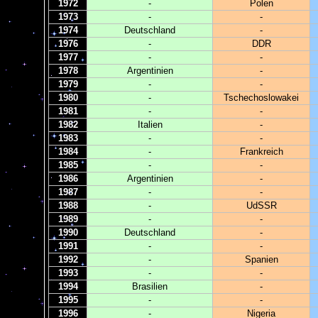
1972
-
Polen
1973
-
-
1974
Deutschland
-
1976
-
DDR
1977
-
-
1978
Argentinien
-
1979
-
-
1980
-
Tschechoslowakei
1981
-
-
1982
Italien
-
1983
-
-
1984
-
Frankreich
1985
-
-
1986
Argentinien
-
1987
-
-
1988
-
UdSSR
1989
-
-
1990
Deutschland
-
1991
-
-
1992
-
Spanien
1993
-
-
1994
Brasilien
-
1995
-
-
1996
-
Nigeria